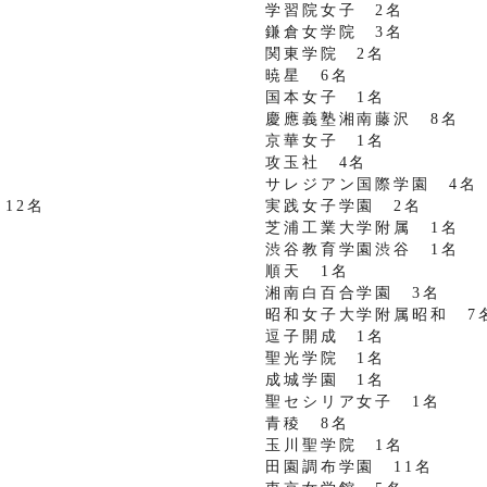
学習院女子 2名
鎌倉女学院 3名
関東学院 2名
暁星 6名
国本女子 1名
慶應義塾湘南藤沢 8名
京華女子 1名
攻玉社 4名
サレジアン国際学園 4名
12名
実践女子学園 2名
芝浦工業大学附属 1名
渋谷教育学園渋谷 1名
順天 1名
湘南白百合学園 3名
昭和女子大学附属昭和 7
逗子開成 1名
聖光学院 1名
成城学園 1名
聖セシリア女子 1名
青稜 8名
玉川聖学院 1名
田園調布学園 11名