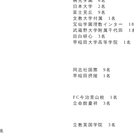
桐光学園 6名
日本大学 2名
富士見丘 9名
文教大学付属 1名
宝仙学園理数インター 1
武蔵野大学附属千代田 1
目白研心 3名
早稲田大学高等学院 1名
同志社国際 9名
早稲田摂陵 1名
FC今治里山校 1名
立命館慶祥 3名
立教英国学院 3名
名