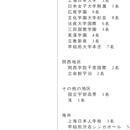
土浦日本大学 5名
日本女子大学附属 1名
広尾学園 9名
文化学園大学杉並 8名
法政大学国際 6名
三田国際学園 3名
茗溪学園 4名
立教新座 1名
早稲田大学本庄 7名
関西地区
関西学院千里国際 2名
立命館宇治 2名
その他の地区
国立宇部高専 1名
滝 1名
海外
上海日本人学校 1名
早稲田渋谷シンガポール 5